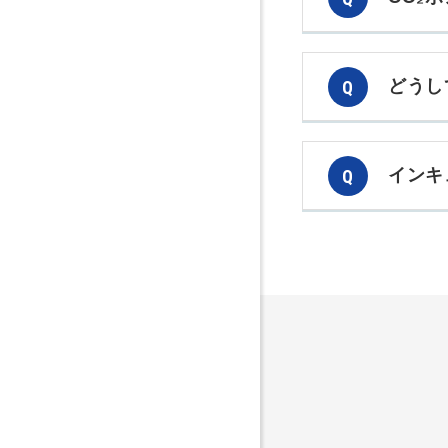
どうし
インキ