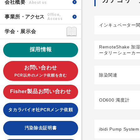
会社概要
About us
Office,
事業所
・アクセス
Access
インキュベーター
学会・展示会
RemoteShake 
採用情報
ータリーシェーカ
お問い合わせ
除染関連
PCR以外のメンテ依頼を含む
Fisher製品お問い合わせ
OD600 濁度計
タカラバイオ社PCRメンテ依頼
汚染除去証明書
ibidi Pump System