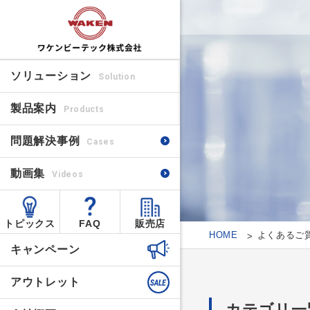
ソリューション
Solution
製品案内
Products
問題解決事例
Cases
動画集
Videos
トピックス
FAQ
販売店
HOME
よくあるご
キャンペーン
アウトレット
カテゴリ一