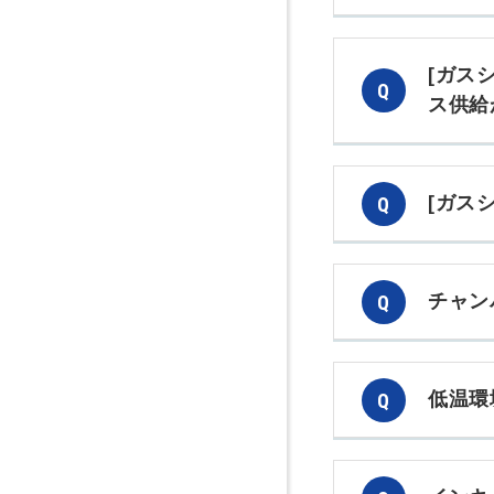
[ガス
ス供給
[ガス
チャン
低温環