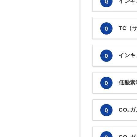
インキ
TC（
インキ
低酸素
CO₂