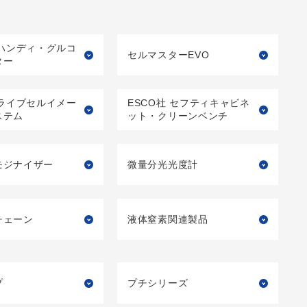
ll ハンディ・グルコ
セルマスターEVO
ター
er ライブセルイメー
ESCO社 セフティキャビネ
ステム
ット・クリーンベンチ
モジナイザー
微量分光光度計
チェーン
液体窒素関連製品
プ
プチシリーズ