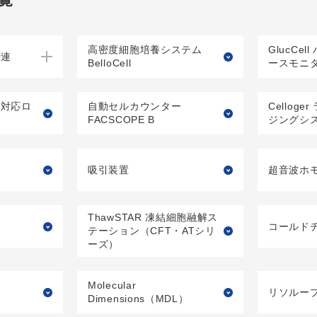
高密度細胞培養システム
GlucCe
関連
BelloCell
ースモニ
加湿対応ロ
自動セルカウンター
Cellog
ー
FACSCOPE B
ジングシ
吸引装置
超音波ホ
ThawSTAR 凍結細胞融解ス
コールド
テーション（CFT・ATシリ
ーズ）
Molecular
リソルー
Dimensions（MDL）