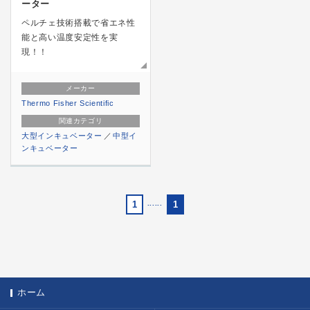
ーター
ペルチェ技術搭載で省エネ性
能と高い温度安定性を実
現！！
メーカー
Thermo Fisher Scientific
関連カテゴリ
大型インキュベーター
中型イ
ンキュベーター
1
......
1
ホーム