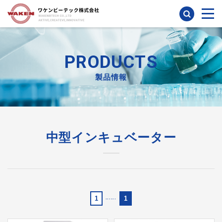
検索
PRODUCTS
製品情報
中型インキュベーター
1
......
1