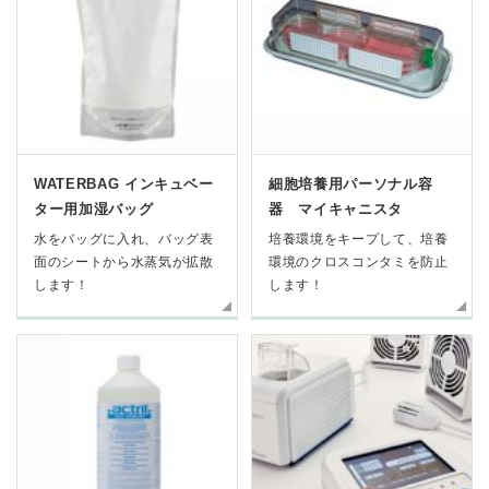
WATERBAG インキュベー
細胞培養用パーソナル容
ター用加湿バッグ
器 マイキャニスタ
水をバッグに入れ、バッグ表
培養環境をキープして、培養
面のシートから水蒸気が拡散
環境のクロスコンタミを防止
します！
します！