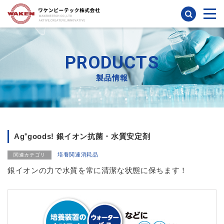
検索
PRODUCTS
製品情報
Ag⁺goods! 銀イオン抗菌・水質安定剤
培養関連消耗品
関連カテゴリ
銀イオンの力で水質を常に清潔な状態に保ちます！