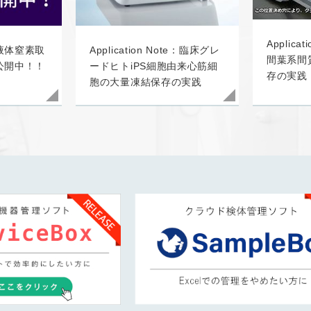
Applica
液体窒素取
Application Note：臨床グレ
間葉系間
公開中！！
ードヒトiPS細胞由来心筋細
存の実践
胞の大量凍結保存の実践