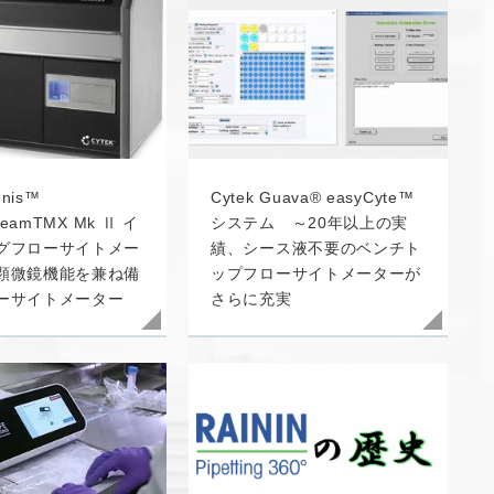
mnis™
Cytek Guava® easyCyte™
ream
TMX
Mk Ⅱ イ
システム ～20年以上の実
グフローサイトメー
績、シース液不要のベンチト
顕微鏡機能を兼ね備
ップフローサイトメーターが
ーサイトメーター
さらに充実