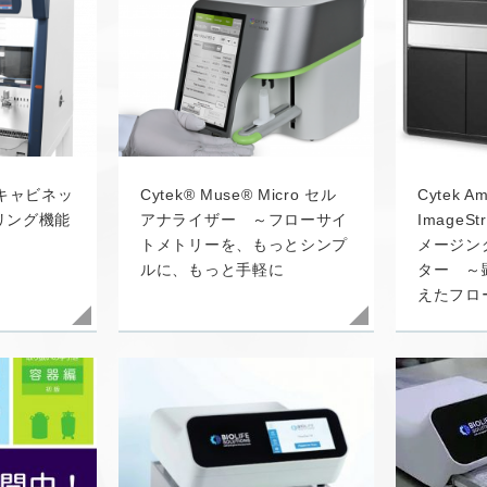
ィキャビネッ
Cytek® Muse® Micro セル
Cytek A
リング機能
アナライザー ～フローサイ
ImageSt
トメトリーを、もっとシンプ
メージン
ルに、もっと手軽に
ター ～
えたフロ