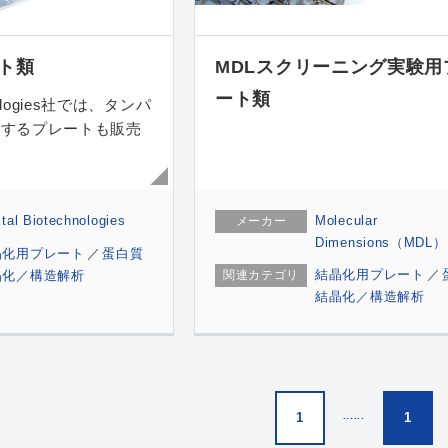
ート類
MDLスクリーニング実験用
ート類
hnologies社では、タンパ
用するプレートも販売
tal Biotechnologies
Molecular
メーカー
Dimensions（MDL）
晶化用プレート
蛋白質
結晶化用プレート
晶化／構造解析
関連カテゴリ
結晶化／構造解析
1
......
1