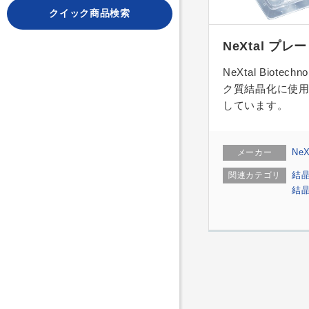
クイック商品検索
NeXtal プレ
NeXtal Biotec
ク質結晶化に使
しています。
NeX
メーカー
結
関連カテゴリ
結