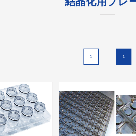
結晶化用プレ
1
......
1