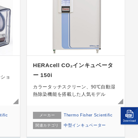
HERAcell CO₂インキュベータ
ー 150i
ーショ
カラータッチスクリーン、90℃自動湿
熱除染機能を搭載した人気モデル
ific
Thermo Fisher Scientific
メーカー
Download
中型インキュベーター
関連カテゴリ