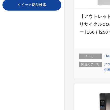
クイック商品検索
【アウトレット
リサイクルCO
ー i160 / i
The
メーカー
ア
関連カテゴリ
在