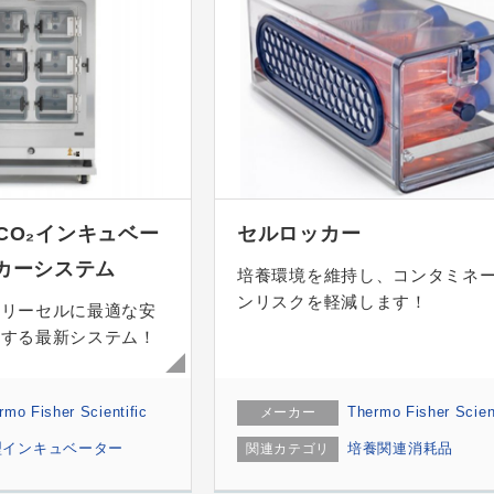
65 CO₂インキュベー
セルロッカー
カーシステム
培養環境を維持し、コンタミネ
ンリスクを軽減します！
マリーセルに最適な安
現する最新システム！
rmo Fisher Scientific
Thermo Fisher Scient
メーカー
型インキュベーター
培養関連消耗品
関連カテゴリ