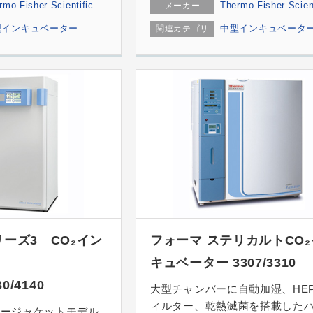
rmo Fisher Scientific
Thermo Fisher Scient
メーカー
型インキュベーター
中型インキュベータ
関連カテゴリ
ーズ3 CO₂イン
フォーマ ステリカルトCO
キュベーター 3307/3310
30/4140
大型チャンバーに自動加湿、HE
ィルター、乾熱滅菌を搭載した
タージャケットモデル