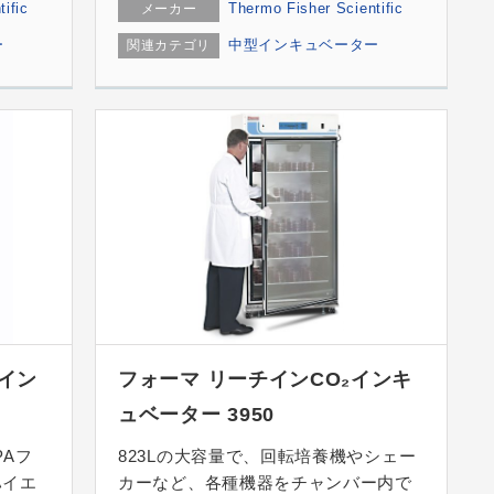
ific
Thermo Fisher Scientific
メーカー
ー
中型インキュベーター
関連カテゴリ
₂イン
フォーマ リーチインCO₂インキ
ュベーター 3950
PAフ
823Lの大容量で、回転培養機やシェー
ハイエ
カーなど、各種機器をチャンバー内で