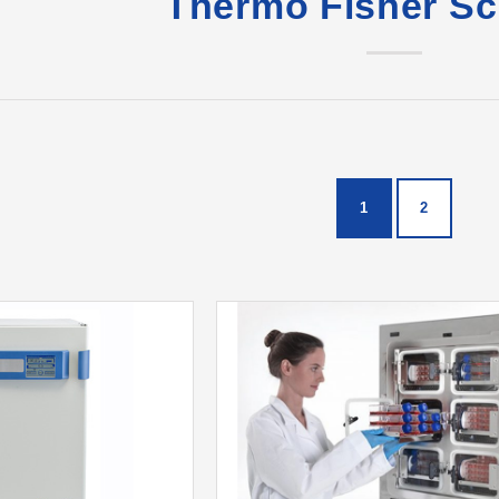
Thermo Fisher Sci
1
2