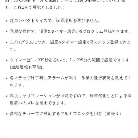
例：56℃/30min→37℃保温）、今まで2台を必要としていた作業
も、これ1台で可能としました！
超コンパクトサイズで、設置場所を選びません。
容易な操作で、温度&タイマー設定が9プログラム登録できます。
1プログラムにつき、温度&タイマー設定が2ステップ登録できま
す。
タイマーは1～999秒あるいは、1～999分の範囲で設定できます
(連続運転も可能)。
各ステップ終了時にアラームが鳴り、作業の進行状況を教えてく
れます。
温度キャリブレーションが可能ですので、経年劣化などによる温
度表示のズレを補正できます。
多様なチューブに対応するアルミブロックを用意（別売り）