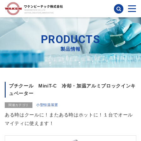
検索
PRODUCTS
製品情報
プチクール MiniT-C 冷却・加温アルミブロックインキ
ュベーター
小型恒温装置
関連カテゴリ
ある時はクールに！またある時はホットに！１台でオール
マイティに使えます！