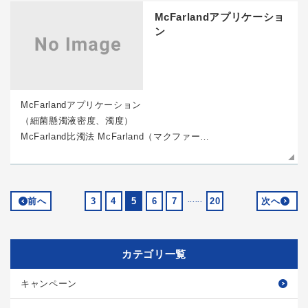
McFarlandアプリケーショ
ン
McFarlandアプリケーション
（細菌懸濁液密度、濁度）
McFarland比濁法 McFarland（マクファー…
前へ
3
4
5
6
7
......
20
次へ
カテゴリ一覧
キャンペーン