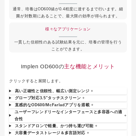
通常、培養はOD600値が0.4程度に達するまで行います。細
菌が対数期にあることで、最大限の効率が得られます。
様々なアプリケーション
一貫した信頼性のある試験結果を元に、培養の管理を行う
ことができます。
Implen OD600の
主な機能とメリット
クリックすると展開します。
高い正確性と信頼性、幅広い測定レンジ
+
グローブ対応3.5"タッチスクリーン
+
直感的なOD600/McFarladアプリを搭載
+
ユーザーフレンドリーなインターフェースと多容器への適
+
合性
スタンドアロンで軽量、かつ持ち運び可能
+
大容量データストレージ＆多言語対応
+