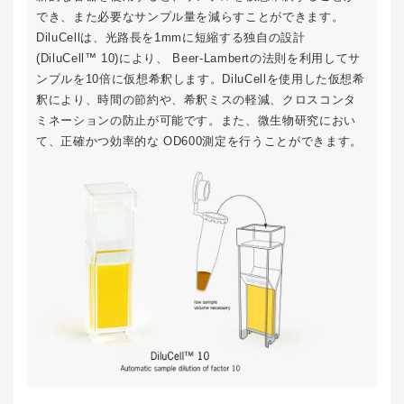
でき、また必要なサンプル量を減らすことができます。
DiluCellは、光路長を1mmに短縮する独自の設計
(DiluCell™ 10)により、 Beer-Lambertの法則を利用してサ
ンプルを10倍に仮想希釈します。DiluCellを使用した仮想希
釈により、時間の節約や、希釈ミスの軽減、クロスコンタ
ミネーションの防止が可能です。また、微生物研究におい
て、正確かつ効率的な OD600測定を行うことができます。