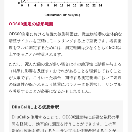
OD600測定の線形範囲
OD600測定における装置の線形範囲は、微生物培養の全体的な
増殖サイクルを正確にモニタリングする上で重要です。培養密
度をフルに測定するためには、測定範囲は少なくとも2.5OD以
上であることが推奨されます。
ただし、死んだ菌の量が多い場合はその線形性に影響を与える
（結果に影響を及ぼす）おそれがあることを理解しておくこと
が大事です。こういった場合、期待する測定範囲において装置
の線形性が保たれるよう慎重にパラメータを選択し、サンプル
を希釈することが必要になるかもしれません。
DiluCellによる仮想希釈
DiluCellを使用することで、OD600測定時に必要な希釈の手
間を軽減し、効率的に測定を行うことができます。この革
新的な容器を使用すると、サンプルを仮想希釈することが