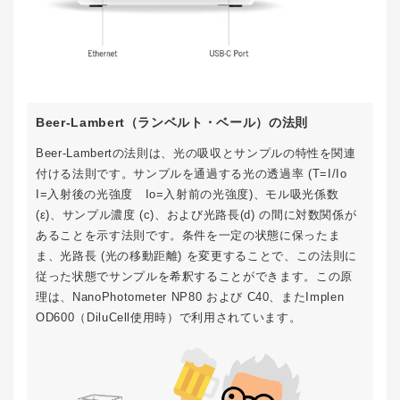
Beer-Lambert（ランベルト・ベール）の法則
Beer-Lambertの法則は、光の吸収とサンプルの特性を関連
付ける法則です。サンプルを通過する光の透過率 (T=I/Io
I=入射後の光強度 Io=入射前の光強度)、モル吸光係数
(ε)、サンプル濃度 (c)、および光路長(d) の間に対数関係が
あることを示す法則です。条件を一定の状態に保ったま
ま、光路長 (光の移動距離) を変更することで、この法則に
従った状態でサンプルを希釈することができます。この原
理は、NanoPhotometer NP80 および C40、またImplen
OD600（DiluCell使用時）で利用されています。