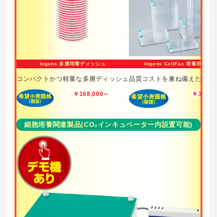
Ingens 多層培養ディッシュ
Ingens CellFac 培養用多
コンパクトかつ軽量な多層ディッシュ
品質コストを兼ね備えた多段
￥168,000～
￥36,00
細胞培養関連製品(CO₂インキュベーター内設置可能)