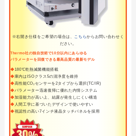
※右開き仕様をご希望の場合は、
こちら
からお問い合わせく
ださい。
Thermo社の独自技術で10分以内にあらゆる
パラメーターを回復できる最高品質の最新モデル
◆
180℃乾熱滅菌機能搭載
◆
庫内はISOクラス5の清浄度を維持
◆
高性能CO₂センサーを2タイプから選択(TC/IR)
◆
パラメーター迅速復帰に優れた内情システム
◆
加湿能力が高い上、結露が発生しにくい構造
◆
人間工学に基づいたデザインで使いやすい
◆
視認性の高い7インチ液晶タッチパネルを採用