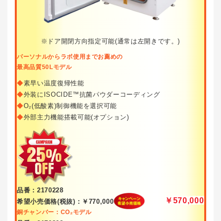
※ドア開閉方向指定可能(通常は左開きです。)
パーソナルからラボ使用までお薦めの
最高品質50Lモデル
◆
素早い温度復帰性能
◆
外装にISOCIDE™抗菌パウダーコーディング
◆
O₂(低酸素)制御機能を選択可能
◆
外部主力機能搭載可能(オプション)
品番：2170228
￥570,000
希望小売価格(税抜)：￥770,000
銅チャンバー：CO₂モデル