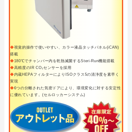
◆
視覚的操作で使いやすい、カラー液晶タッチパネル(iCAN)
搭載
◆
180℃でチャンバー内を乾熱滅菌するSteri-Run機能搭載
◆
高精度のIR CO₂センサーを採用
◆
内蔵HEPAフィルターによりISOクラス5の清浄度を素早く
実現
◆
6つの分離された気密ドアにより、環境変化に対する安定性
に優れています。(セルロッカーシステム)