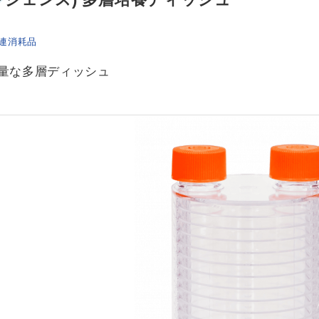
連消耗品
量な多層ディッシュ