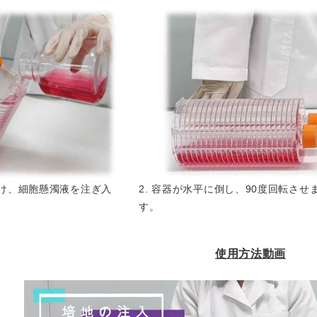
開け、細胞懸濁液を注ぎ入
2. 容器が水平に倒し、90度回転させ
す。
使用方法動画
動
画