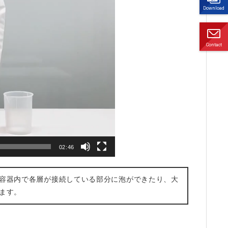
ご質
Download
問
ダウ
ンロ
ード
Contact
お問
い合
わせ
02:46
容器内で各層が接続している部分に泡ができたり、大
ます。