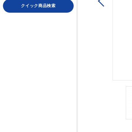
Previous
クイック商品検索
ぴったりマッチします。24段ディッシュなら5個（培養面
能です。