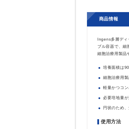
商品情報
Ingens多層
ブル容器で、細
細胞治療用製品
培養面積は9
細胞治療用製
軽量かつコン
必要培地量が
円状のため、
使用方法