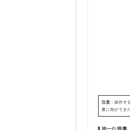
注意
：操作す
量に泡ができ
均一な培養