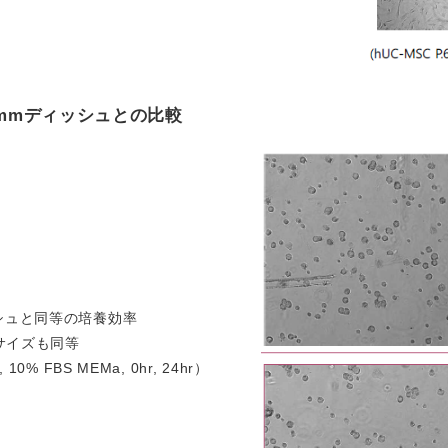
0mmディッシュとの比較
ッシュと同等の培養効率
サイズも同等
 10% FBS MEMa, 0hr, 24hr）