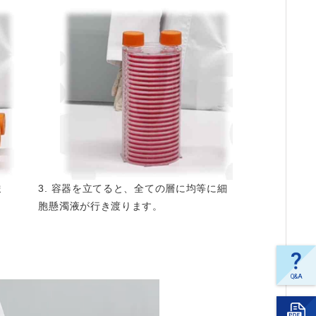
ま
3. 容器を立てると、全ての層に均等に細
胞懸濁液が行き渡ります。
Q&A
よく
ある