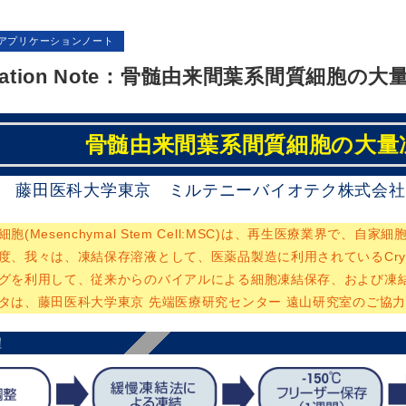
アプリケーションノート
ication Note：骨髄由来間葉系間質細胞
骨髄由来間葉系間質細胞の大量
藤田医科大学東京 ミルテニーバイオテク株式会社
胞(Mesenchymal Stem Cell:MSC)は、再生医療業界で
度、我々は、凍結保存溶液として、医薬品製造に利用されているCryoS
グを利用して、従来からのバイアルによる細胞凍結保存、および凍
タは、藤田医科大学東京 先端医療研究センター 遠山研究室のご協
程