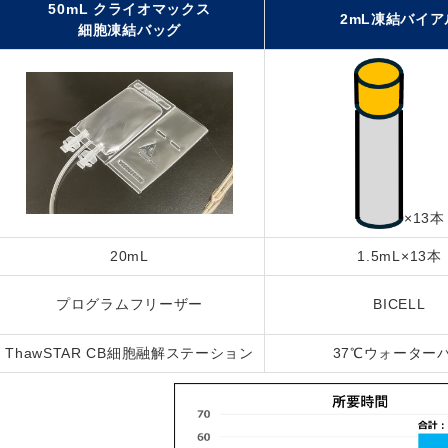
50mL クライオマックス
2mL凍結バイア
細胞凍結バッグ
×13本
20mL
1.5mL×13本
プログラムフリーザー
BICELL
ThawSTAR CB細胞融解ステーション
37℃ウォーター