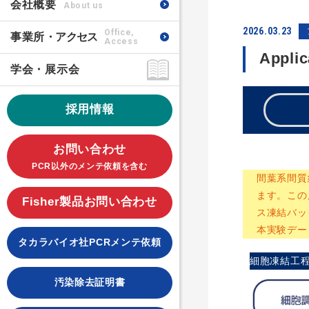
会社概要
About us
2026.03.23
Office,
事業所
・アクセス
Access
Appl
学会・展示会
採用情報
お問い合わせ
PCR以外のメンテ依頼を含む
間葉系間質細
ます。この
Fisher製品お問い合わせ
ス凍結バッ
本実験デー
タカラバイオ社PCRメンテ依頼
細胞凍結工
汚染除去証明書