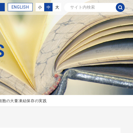
ENGLISH
小
中
大
S
系間質細胞の大量凍結保存の実践