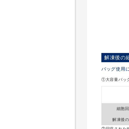
解凍後の
バッグ使用
①大容量バッ
細胞
解凍後
②回収された