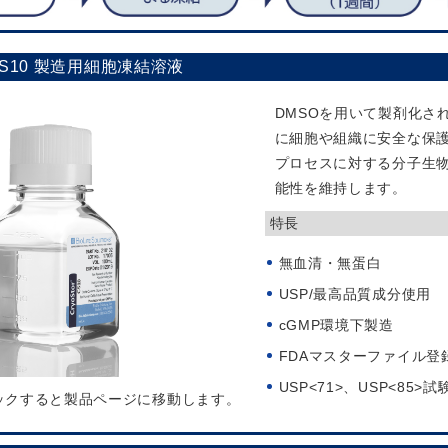
r CS10 製造用細胞凍結溶液
DMSOを用いて製剤化され
に細胞や組織に安全な保
プロセスに対する分子生
能性を維持します。
特長
無血清・無蛋白
USP/最高品質成分使用
cGMP環境下製造
FDAマスターファイル登
USP<71>、USP<85>試
ックすると製品ページに移動します。