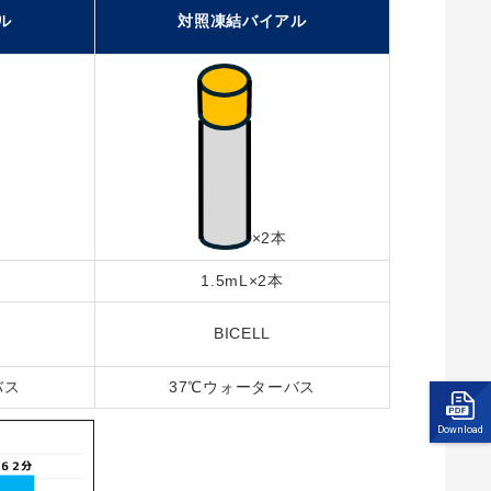
ル
対照凍結バイアル
×2本
1.5mL×2本
BICELL
バス
37℃ウォーターバス
Download