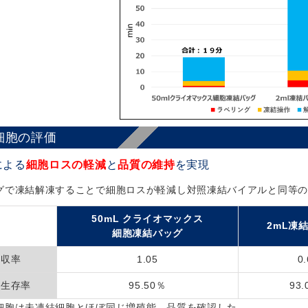
細胞の評価
による
細胞ロスの軽減
と
品質の維持
を実現
グで凍結解凍することで細胞ロスが軽減し対照凍結バイアルと同等の
50mL クライオマックス
2mL凍
細胞凍結バッグ
回収率
1.05
0.
の生存率
95.50％
93.
細胞は未凍結細胞とほぼ同じ増殖能、品質を確認した