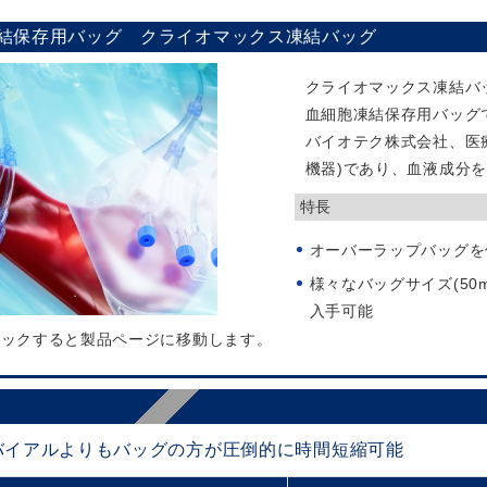
結保存用バッグ クライオマックス凍結バッグ
クライオマックス凍結バ
血細胞凍結保存用バッグ
バイオテク株式会社、医療機
機器)であり、血液成分
特長
オーバーラップバッグを
様々なバッグサイズ(50mL
入手可能
リックすると製品ページに移動します。
バイアルよりもバッグの方が圧倒的に時間短縮可能