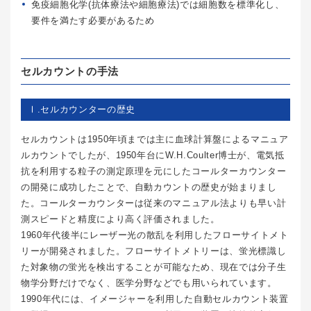
免疫細胞化学(抗体療法や細胞療法)では細胞数を標準化し、
要件を満たす必要があるため
セルカウントの手法
Ⅰ.セルカウンターの歴史
セルカウントは1950年頃までは主に血球計算盤によるマニュア
ルカウントでしたが、1950年台にW.H.Coulter博士が、電気抵
抗を利用する粒子の測定原理を元にしたコールターカウンター
の開発に成功したことで、自動カウントの歴史が始まりまし
た。コールターカウンターは従来のマニュアル法よりも早い計
測スピードと精度により高く評価されました。
1960年代後半にレーザー光の散乱を利用したフローサイトメト
リーが開発されました。フローサイトメトリーは、蛍光標識し
た対象物の蛍光を検出することが可能なため、現在では分子生
物学分野だけでなく、医学分野などでも用いられています。
1990年代には、イメージャーを利用した自動セルカウント装置