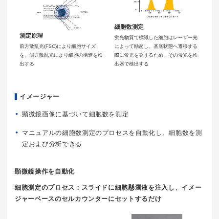
細胞数測定
測定原理
蛍光物質で標識した細胞はレーザー光
前方散乱光(FSC)により細胞サイズ
によって励起し、基底状態へ遷移する
を、側方散乱光により細胞の構造を検
際に蛍光を発するため、その蛍光を検
出する
出器で検出する
イメージャー
顕微鏡画像に基づいて細胞数を測定
マニュアルの細胞数測定のプロセスを自動化し、細胞数を測
定および分析できる
顕微鏡操作を自動化
細胞測定のプロセス：スライドに細胞懸濁液を注入し、イメー
ジャーベースのセルカウンターにセットするだけ