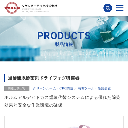
検索
PRODUCTS
製品情報
過酢酸系除菌剤ドライフォグ噴霧器
クリーンルーム・CPC関連
消毒ツール・除染装置
関連カテゴリ
ホルムアルデヒドガス燻蒸代替システムによる優れた除染
効果と安全な作業環境の確保