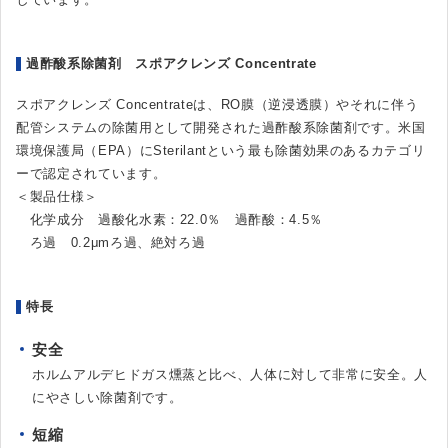
過酢酸系除菌剤 スポアクレンズ Concentrate
スポアクレンズ Concentrateは、RO膜（逆浸透膜）やそれに伴う
配管システムの除菌用として開発された過酢酸系除菌剤です。米国
環境保護局（EPA）にSterilantという最も除菌効果のあるカテゴリ
ーで認定されています。
＜製品仕様＞
化学成分 過酸化水素：22.0％ 過酢酸：4.5％
ろ過 0.2μmろ過、絶対ろ過
特長
安全
ホルムアルデヒドガス燻蒸と比べ、人体に対して非常に安全。人
にやさしい除菌剤です。
短縮