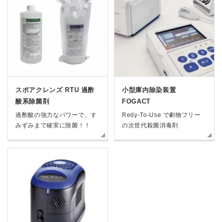
スポアクレンズ RTU 過酢
小型庫内除染装置
酸系除菌剤
FOGACT
過酢酸の強力なパワーで、す
Redy-To-Use で劇物フリー
みずみまで確実に除菌！！
の次世代殺菌消毒剤