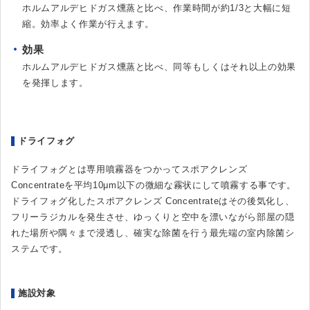
ホルムアルデヒドガス燻蒸と比べ、作業時間が約1/3と大幅に短
縮。効率よく作業が行えます。
効果
ホルムアルデヒドガス燻蒸と比べ、同等もしくはそれ以上の効果
を発揮します。
ドライフォグ
ドライフォグとは専用噴霧器をつかってスポアクレンズ
Concentrateを平均10μm以下の微細な霧状にして噴霧する事です。
ドライフォグ化したスポアクレンズ Concentrateはその後気化し、
フリーラジカルを発生させ、ゆっくりと空中を漂いながら部屋の隠
れた場所や隅々まで浸透し、確実な除菌を行う最先端の室内除菌シ
ステムです。
施設対象