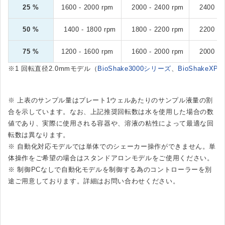
25 %
1600 - 2000 rpm
2000 - 2400 rpm
2400 - 
50 %
1400 - 1800 rpm
1800 - 2200 rpm
2200 - 
75 %
1200 - 1600 rpm
1600 - 2000 rpm
2000 - 
※1 回転直径2.0mmモデル（
BioShake3000シリーズ
、
BioShakeXP/i
※ 上表のサンプル量はプレート1ウェルあたりのサンプル液量の割
合を示しています。なお、上記推奨回転数は水を使用した場合の数
値であり、実際に使用される容器や、溶液の粘性によって最適な回
転数は異なります。
※ 自動化対応モデルでは単体でのシェーカー操作ができません。単
体操作をご希望の場合はスタンドアロンモデルをご使用ください。
※ 制御PCなしで自動化モデルを制御する為のコントローラーを別
途ご用意しております。詳細はお問い合わせください。