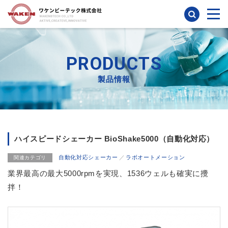
検索
PRODUCTS
製品情報
ハイスピードシェーカー BioShake5000（自動化対応）
自動化対応シェーカー
ラボオートメーション
関連カテゴリ
業界最高の最大5000rpmを実現、1536ウェルも確実に攪
拌！