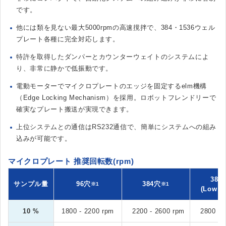
です。
他には類を見ない最大5000rpmの高速撹拌で、384・1536ウェル
プレート各種に完全対応します。
特許を取得したダンパーとカウンターウェイトのシステムによ
り、非常に静かで低振動です。
電動モーターでマイクロプレートのエッジを固定するelm機構
（Edge Locking Mechanism）を採用。ロボットフレンドリーで
確実なプレート搬送が実現できます。
上位システムとの通信はRS232通信で、簡単にシステムへの組み
込みが可能です。
マイクロプレート 推奨回転数(rpm)
384
サンプル量
96穴
384穴
※1
※1
(Low V
10 %
1800 - 2200 rpm
2200 - 2600 rpm
2800 - 