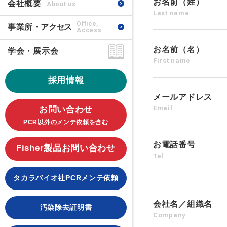
お名前（姓）
会社概要
About us
Last name
Office,
事業所
・アクセス
Access
お名前（名）
学会・展示会
First name
採用情報
メールアドレス
Email
お問い合わせ
PCR以外のメンテ依頼を含む
お電話番号
Fisher製品お問い合わせ
Tel
タカラバイオ社PCRメンテ依頼
会社名／組織名
汚染除去証明書
Company