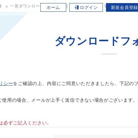
録
一見ダウンロード用フォーム | ワケンビーテック Webサイト
ホーム
ログイン
新規会員登録
ダウンロードフ
リシー
をご確認の上、内容にご同意いただきましたら、下記の
prorerをご使用の場合、メールが上手く送信できない場合がございま
は必ずご記入ください。