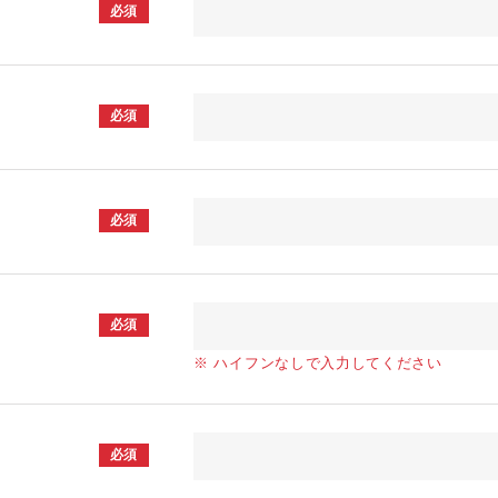
必須
必須
必須
必須
※ ハイフンなしで入力してください
必須