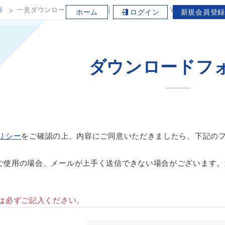
録
一見ダウンロード用フォーム | ワケンビーテック Webサイト
ホーム
ログイン
新規会員登録
ダウンロードフ
リシー
をご確認の上、内容にご同意いただきましたら、下記の
prorerをご使用の場合、メールが上手く送信できない場合がございま
は必ずご記入ください。