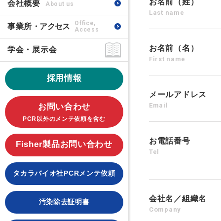
お名前（姓）
会社概要
About us
Last name
Office,
事業所
・アクセス
Access
お名前（名）
学会・展示会
First name
採用情報
メールアドレス
Email
お問い合わせ
PCR以外のメンテ依頼を含む
お電話番号
Fisher製品お問い合わせ
Tel
タカラバイオ社PCRメンテ依頼
会社名／組織名
汚染除去証明書
Company