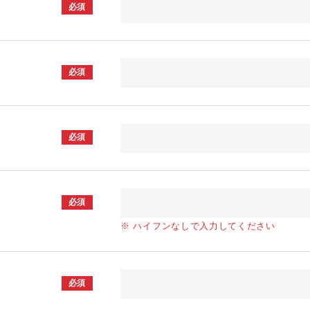
必須
必須
必須
必須
※ ハイフンなしで入力してください
必須