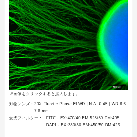
※画像をクリックすると拡大します。
対物レンズ：
20X Fluorite Phase ELWD | N.A. 0.45 | WD 6.6-
7.8 mm
蛍光フィルター：
FITC - EX:470/40 EM:525/50 DM:495
DAPI - EX:380/30 EM:450/50 DM:425