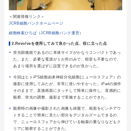
＜関連情報リンク＞
JCRB細胞バンクホームページ
細胞検索ひろば（JCRB細胞バンク運営）
2.Revolveを使用してみて良かった点、役に立った点
蛍光顕微鏡であるのに本体サイズがかなりコンパクトであっ
た。また、必要な電源が１か所のみで、暗室も不要なので、
あまり場所を選ばずに設置できるのが良かった。
今回はヒトiPS細胞由来神経分化細胞(ニューロスフェア）の
撮影に使用してみたが、非常に使いやすかった。iPadの操作
そのままで、直接画面にタッチして簡単に操作し、直感的に
観察、蛍光の調整、撮影まで実施することができた。
観察時の画像や撮影された画像も綺麗で、画面をピンチアウ
トすることで簡単に見たい部分をデジタルズームできるの
で、ニューロスフェアから伸びている軸索の重なりなどもク
リアに観察することができた。