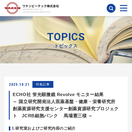
検索
TOPICS
トピックス
2025.10.21
特集記事
ECHO社 蛍光顕微鏡 Revolve モニター結果
～ 国立研究開発法人医薬基盤・健康・栄養研究所
創薬資源研究支援センター創薬資源研究プロジェク
ト JCRB細胞バンク 馬場憲三様 ～
1.研究室およびご研究内容のご紹介