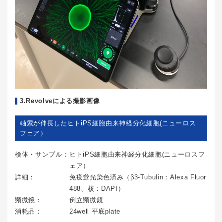
3.Revolveによる撮影画像
軸索が伸長したヒトiPS細胞由来神経分化細胞(ニューロス
フェア）
検体・サンプル：
ヒトiPS細胞由来神経分化細胞(ニューロスフ
ェア）
詳細：
免疫蛍光染色済み（β3-Tubulin：Alexa Fluor
488、核：DAPI）
顕微鏡：
倒立顕微鏡
消耗品：
24well 平底plate