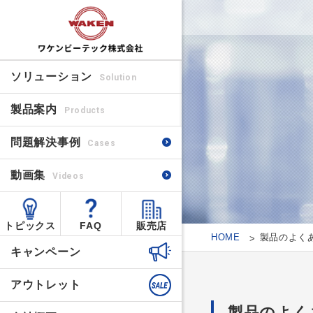
ソリューション
Solution
製品案内
Products
問題解決事例
Cases
動画集
Videos
トピックス
FAQ
販売店
HOME
製品のよく
キャンペーン
アウトレット
製品のよく