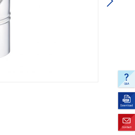
Next
Q&A
よく
ある
ご質
Download
問
ダウ
ンロ
ード
Contact