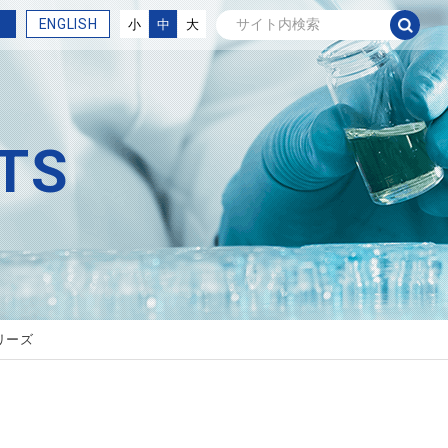
ENGLISH
小
中
大
TS
リーズ