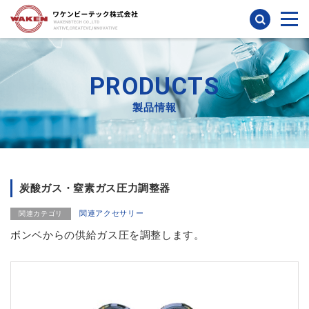
検索
PRODUCTS
製品情報
炭酸ガス・窒素ガス圧力調整器
関連アクセサリー
関連カテゴリ
ボンベからの供給ガス圧を調整します。