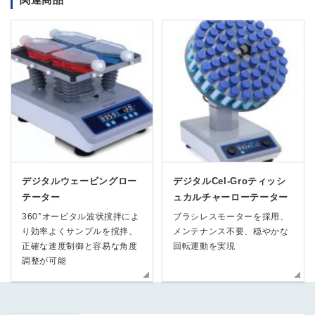
デジタルウェービングロー
デジタルCel-Groティッシ
テーター
ュカルチャーローテーター
360°オービタル波状撹拌によ
ブラシレスモーターを採用、
り効率よくサンプルを撹拌、
メンテナンス不要、穏やかな
正確な速度制御と容易な角度
回転運動を実現
調整が可能