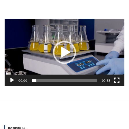
動
画
プ
レ
ー
ヤ
ー
00:00
00:53
関連商品