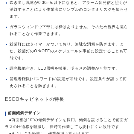
吹き出し風速が0.30m/s以下になると、アラーム音発信と照明が
消灯することにより作業者にサンプルのコンタミリスクを知らせ
ます。
ガラスウィンドウ下部には枠はありません。そのため視界を遮ら
れることなく作業できます。
殺菌灯にはタイマーがついており、無駄な消耗を防ぎます。ま
た、殺菌灯のON/OFFのスケジュールを事前に設定することも可
能です。
調光機能付き、LED照明を採用。明るさの調整が可能です。
管理者権限(パスワード)の設定が可能です。設定条件が誤って変
更されることを防ぎます。
ESCOキャビネットの特長
前面傾斜デザイン
●前面部は10°の傾斜デザインを採用。傾斜を設けることで前面ガ
ラスの圧迫感を軽減し、長時間作業しても疲れにくい設計です
●まぶしさを軽減し、作業領域も拡がります