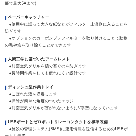
部で最大5Aまで)
ペーパーキャッチャー
●使用中に誤って大きな紙などがフィルター上流側に入ることを
防ぎます
●オプションのカーボンプレフィルターを取り付けることで動物
の毛や埃を取り除くことができます
人間工学に基づいたアームレスト
●前面空気グリルを腕で塞ぐのを防ぎます
●長時間作業をしても疲れにくい設計です
ディッシュ型作業トレイ
●こぼれた液を収容します
●掃除が簡単な角度のついたエッジ
●前面空気グリルが塞がれないようにV字型になっています
USBポートとゼロボルトリレーコンタクトを標準装備
●施設の管理システム(BMS)に運用情報を送信するためのUSBポ
ートを装備