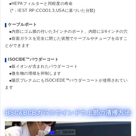
●HEPAフィルターと同程度の寿命
(*：IEST RP-CCOO1.3,USAに基づいた分類)
ケーブルポート
●内部にゴム膜の付いた3インチのポート、内部に1/4インチの穴
●前面ガラスを完全に閉じた状態でケーブルやチューブを出すこ
とができます
ISOCIDE™パウダーコート
●銀イオンが含まれたパウダーコート
●微生物の増殖を抑制します
●陽圧プレナムにもISOCIEDE™パウダーコートが使用されてい
ます
BSC&BCBガラスウインドウ上部の清掃方法
動
画