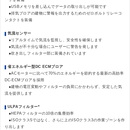
●USBメモリを差し込んでデータの取り出しが可能です
●排気ブロアの建物に警報を出力するためのゼロボルトリレーコ
ンタクトを装備
気流センサー
●リアルタイムで気流を監視し、安全性を確保します
●気流が不十分な場合にユーザーに警告を発します
●吹き出しフィルター部に装備されています
省エネルギー型DC ECMブロア
●ACモーターに比べて70%のエネルギーを節約する最新の高効率
DC-ECMブロアを採用
●建物の電圧変動やフィルターの負荷にかかわらず、安定した気
流を提供します
ULPAフィルター*
●HEPAフィルターの10倍の集塵効率
●ISOクラス5ではなく、さらに上のISOクラス3の作業ゾーンを作
り出します