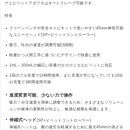
グとピペットアダプタはオートクレーブ可能です。
特長
クリーンベンチや安全キャビネットで使いやすい45mm伸長可能
なユニークヘッド(SP+ピペットコントローラー)
吸引、吐出の速度が調整可能(3段階)
軽量かつ人間工学に基づいたデザインで快適に使用
1mL～100mLの幅広い容量のセロロジカルピペットに対応
1回のフル充電で15時間使用、また充電が空になっていても10分
の充電で1時間使用可能
速度変更可能、少ない力で操作
吸引 / 分注速度を簡単に調整できるため、さまざまなソリューシ
ョンや媒体の柔軟性が向上し、敏感な細胞を保護します。
伸縮式ヘッド
(SP+ピペットコントローラー)
伸縮式ヘッドは、腕の疲労を軽減するために最大45mmの高さを