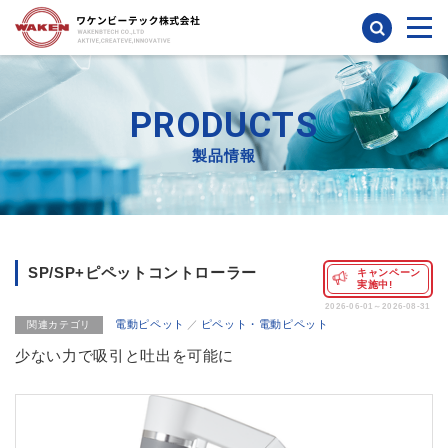
検索
PRODUCTS
製品情報
SP/SP+ピペットコントローラー
キャンペーン
実施中!
2026-06-01～2026-08-31
電動ピペット
ピペット・電動ピペット
関連カテゴリ
少ない力で吸引と吐出を可能に