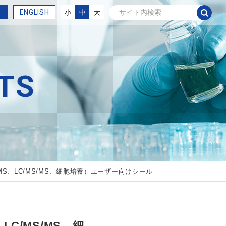
ENGLISH
小
中
大
TS
C、LC/MS、LC/MS/MS、細胞培養）ユーザー向けシール
S、LC/MS/MS、細