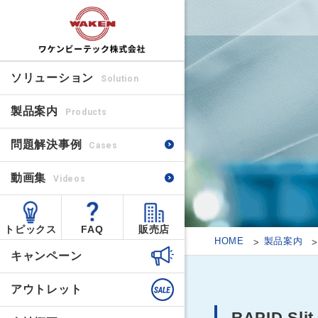
ソリューション
Solution
製品案内
Products
問題解決事例
Cases
動画集
Videos
トピックス
FAQ
販売店
HOME
製品案内
キャンペーン
アウトレット
RAPID Sl