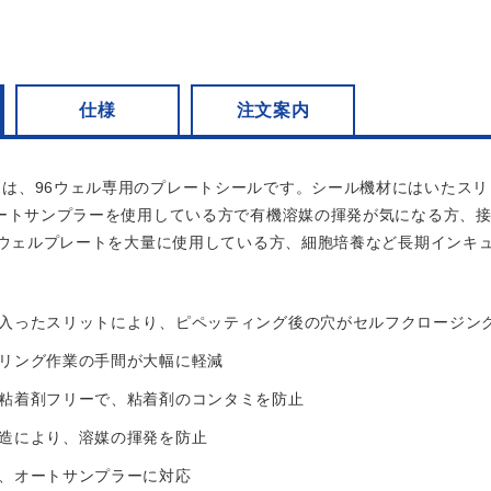
仕様
注文案内
it Seal は、96ウェル専用のプレートシールです。シール機材には
ートサンプラーを使用している方で有機溶媒の揮発が気になる方、
6ウェルプレートを大量に使用している方、細胞培養など長期インキ
入ったスリットにより、ピペッティング後の穴がセルフクロージン
リング作業の手間が大幅に軽減
粘着剤フリーで、粘着剤のコンタミを防止
造により、溶媒の揮発を防止
、オートサンプラーに対応