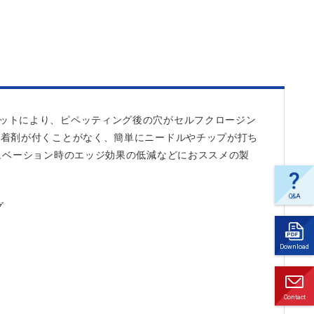
いたスリットにより、ピペッティング後の穴がセルフクロージン
接着剤が付くことがなく、簡単にニードルやチップが打ち
ュベーション時のエッジ効果の低減などにおススメの製
Q&A
グ
よく
ある
ご質
Download
問
ダウ
ンロ
ード
Contact