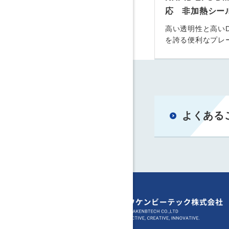
応 非加熱シー
高い透明性と高いD
を誇る便利なプレ
よくある