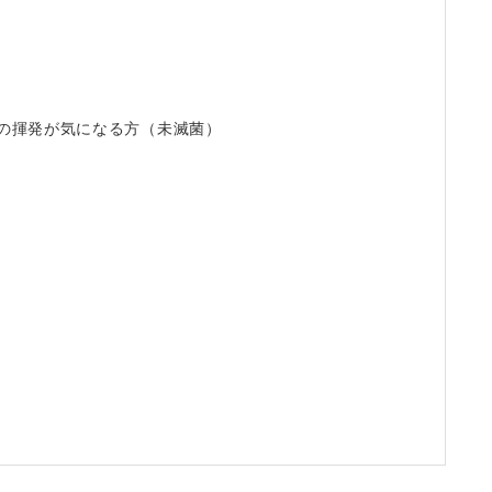
お問
い合
わせ
溶媒の揮発が気になる方（未滅菌）