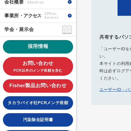
会社概要
About us
Office,
事業所
・アクセス
Access
学会・展示会
共有するパソ
採用情報
「ユーザーID
い。
お問い合わせ
本サイトの利用
PCR以外のメンテ依頼を含む
時は必ずログア
ください。
Fisher製品お問い合わせ
ユーザーID・
タカラバイオ社PCRメンテ依頼
汚染除去証明書