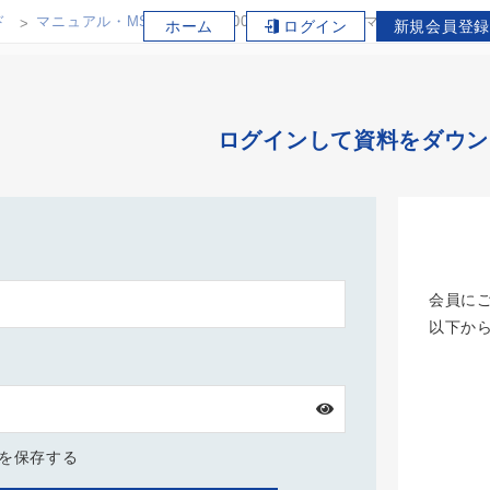
ド
マニュアル・MSDS
OD600 濁度計 ユーザーマニュアル 日本
ホーム
ログイン
新規会員登録
ログインして資料をダウン
会員に
以下か
Dを保存する