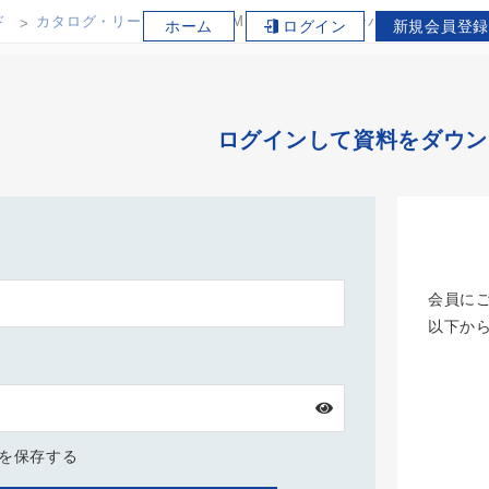
ド
カタログ・リーフレット
MINIcell 35SE コンパクトCO₂
ホーム
ログイン
新規会員登録
ログインして資料をダウン
会員に
以下か
Dを保存する