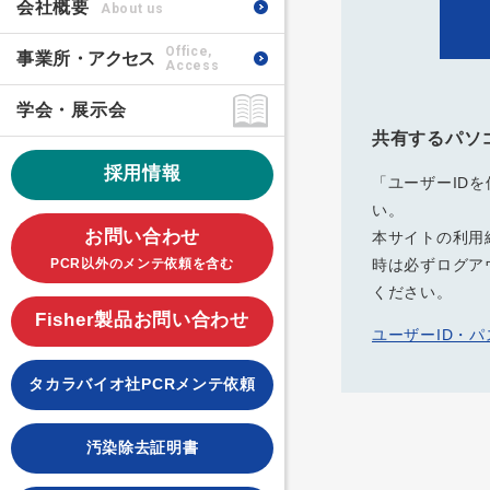
会社概要
About us
Office,
事業所
・アクセス
Access
学会・展示会
共有するパソ
採用情報
「ユーザーID
い。
お問い合わせ
本サイトの利用
PCR以外のメンテ依頼を含む
時は必ずログア
ください。
Fisher製品お問い合わせ
ユーザーID・
タカラバイオ社PCRメンテ依頼
汚染除去証明書