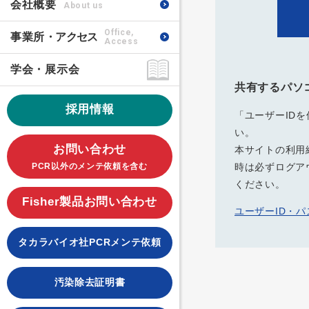
会社概要
About us
Office,
事業所
・アクセス
Access
学会・展示会
共有するパソ
採用情報
「ユーザーID
い。
お問い合わせ
本サイトの利用
PCR以外のメンテ依頼を含む
時は必ずログア
ください。
Fisher製品お問い合わせ
ユーザーID・
タカラバイオ社PCRメンテ依頼
汚染除去証明書