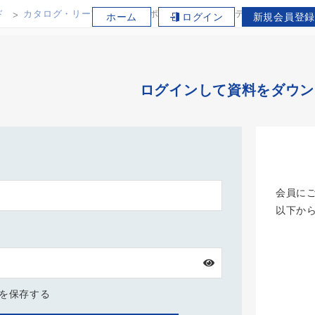
ド
カタログ・リーフレット
ポータブルCO₂ガステスター GT100
ホーム
ログイン
新規会員登録
ログインして資料をダウン
会員に
以下か
Dを保存する