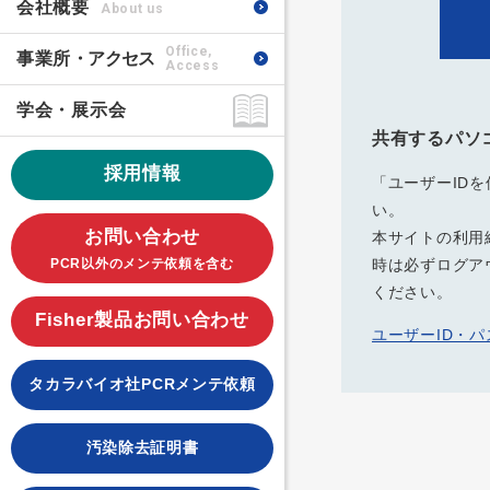
会社概要
About us
Office,
事業所
・アクセス
Access
学会・展示会
共有するパソ
採用情報
「ユーザーID
い。
お問い合わせ
本サイトの利用
PCR以外のメンテ依頼を含む
時は必ずログア
ください。
Fisher製品お問い合わせ
ユーザーID・
タカラバイオ社PCRメンテ依頼
汚染除去証明書