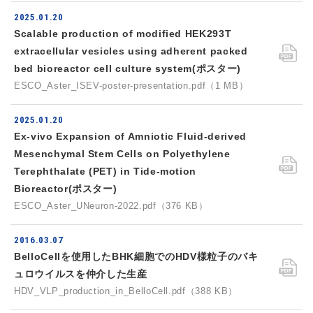
2025.01.20
Scalable production of modified HEK293T
extracellular vesicles using adherent packed
bed bioreactor cell culture system(ポスター)
ESCO_Aster_ISEV-poster-presentation.pdf（1 MB）
2025.01.20
Ex-vivo Expansion of Amniotic Fluid-derived
Mesenchymal Stem Cells on Polyethylene
Terephthalate (PET) in Tide-motion
Bioreactor(ポスター)
ESCO_Aster_UNeuron-2022.pdf（376 KB）
2016.03.07
BelloCellを使用したBHK細胞でのHDV様粒子のバキ
ュロウイルスを仲介した生産
HDV_VLP_production_in_BelloCell.pdf（388 KB）