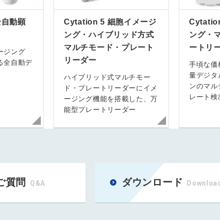
X 全自動顕
Cytation 5 細胞イメージ
Cytat
ング・ハイブリッド方式
ング・
マルチモード・プレート
ートリ
ージング
リーダー
る全自動デ
手頃な価
量デジタ
ハイブリッド式マルチモー
ンのマル
ド・プレートリーダーにイメ
レート検
ージング機能を搭載した、万
能型プレートリーダー
ご質問
ダウンロード
Q&A
Downloa