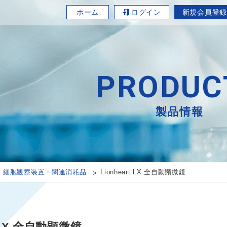
ホーム
ログイン
新規会員登録
PRODUC
製品情報
細胞観察装置・関連消耗品
Lionheart LX 全自動顕微鏡
t LX 全自動顕微鏡