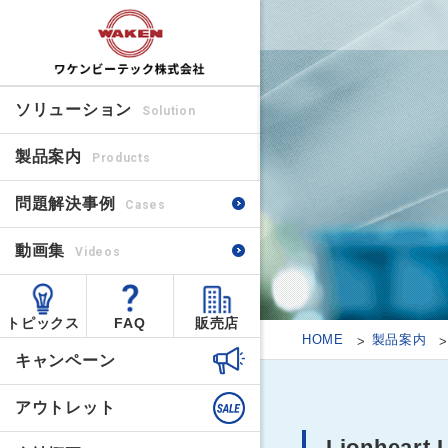
ソリューション
Solution
製品案内
Products
問題解決事例
Cases
動画集
Videos
トピックス
FAQ
販売店
HOME
製品案内
キャンペーン
アウトレット
Lionhear