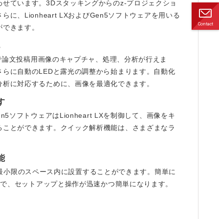
ダウ
せています。3Dスタッキングからのz-プロジェクショ
ンロ
Lionheart LXおよびGen5ソフトウェアを用いる
ード
Contact
ができます。
お問
い合
化
わせ
て 、自動で論文投稿用画像のキャプチャ、処理、分析が行えま
らに自動のLEDと露光の調整から始まります。自動化
分析に対応するために、画像を最適化できます。
す
フトウェアはLionheart LXを制御して、画像をキ
ることができます。クイック解析機能は、さまざまなラ
能
め、最小限のスペース内に設置することができます。簡単に
線で、セットアップと操作が迅速かつ簡単になります。