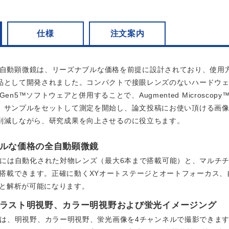
仕様
注文案内
t LX 全自動顕微鏡は、リーズナブルな価格を前提に設計されており
品として開発されました。コンパクトで接眼レンズのないハードウ
 LXは Gen5™ソフトウェアと併用することで、Augmented Micr
サンプルをセットして測定を開始し、論文投稿にお使い頂ける画像および
削減しながら、研究成果を向上させるのに役立ちます。
ルな価格の全自動顕微鏡
art LXには自動化された対物レンズ（最大6本まで搭載可能）と、マル
搭載できます。正確に動くXYオートステージとオートフォーカス、
と解析が可能になります。
ラスト明視野、カラー明視野および蛍光イメージング
rt LXは、明視野、カラー明視野、蛍光画像を4チャンネルで撮影できます。L