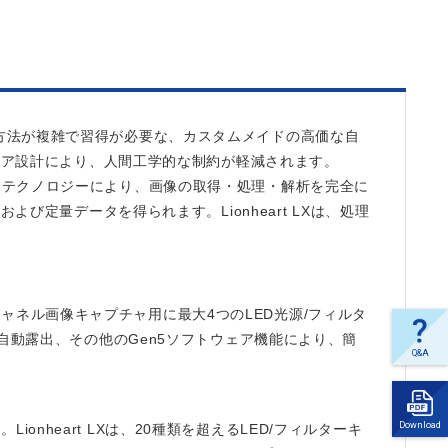
、使用方法が複雑で習得が必要な、カスタムメイドの高価な自
ェア設計により、人間工学的な制約が軽減されます。
oscopy™テクノロジーにより、画像の取得・処理・解析を完全に
定量データを得られます。Lionheart LXは、処理
チチャネル画像キャプチャ用に最大4つのLED光源/フィルタ
自動露出、その他のGen5ソフトウェア機能により、簡
Q&A
よく
ある
ご質
Download
ionheart LXは、20種類を超えるLED/フィルターキ
問