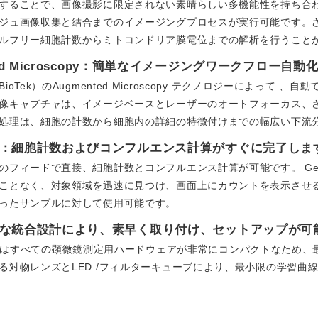
することで、画像撮影に限定されない素晴らしい多機能性を持ち合わ
ジュ画像収集と結合までのイメージングプロセスが実行可能です。さらに、
ルフリー細胞計数からミトコンドリア膜電位までの解析を行うこと
ted Microscopy：簡単なイメージングワークフロー自動
ioTek）のAugmented Microscopy テクノロジーによっ
像キャプチャは、イメージベースとレーザーのオートフォーカス、さ
処理は、細胞の計数から細胞内の詳細の特徴付けまでの幅広い下流
：細胞計数およびコンフルエンス計算がすぐに完了しま
のフィードで直接、細胞計数とコンフルエンス計算が可能です。 Gen5ソ
ことなく、対象領域を迅速に見つけ、画面上にカウントを表示させ
ったサンプルに対して使用可能です。
な統合設計により、素早く取り付け、セットアップが可
art LXはすべての顕微鏡測定用ハードウェアが非常にコンパクトなた
る対物レンズとLED /フィルターキューブにより、最小限の学習曲