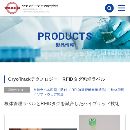
検索
PRODUCTS
製品情報
CryoTrackテクノロジー RFIDタグ包埋ラベル
自動ラベル印刷／貼付
RFID(近距離無線通信)
検体管理
関連カテゴリ
／ソフトウェア関連
検体管理ラベルとRFIDタグを融合したハイブリッド技術