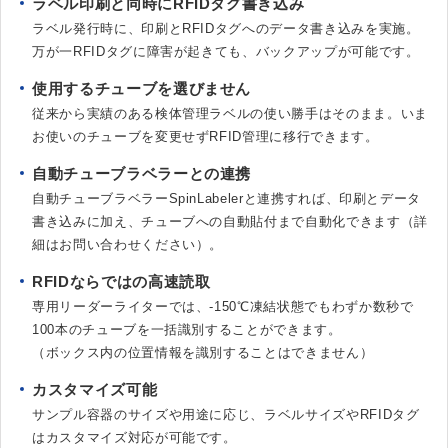
ラベル印刷と同時にRFIDタグ書き込み
ラベル発行時に、印刷とRFIDタグへのデータ書き込みを実施。
万が一RFIDタグに障害が起きても、バックアップが可能です。
使用するチューブを選びません
従来から実績のある検体管理ラベルの使い勝手はそのまま。いま
お使いのチューブを変更せずRFID管理に移行できます。
自動チューブラベラーとの連携
自動チューブラベラーSpinLabelerと連携すれば、印刷とデータ
書き込みに加え、チューブへの自動貼付まで自動化できます（詳
細はお問い合わせください）。
RFIDならではの高速読取
専用リーダーライターでは、-150℃凍結状態でもわずか数秒で
100本のチューブを一括識別することができます。
（ボックス内の位置情報を識別することはできません）
カスタマイズ可能
サンプル容器のサイズや用途に応じ、ラベルサイズやRFIDタグ
はカスタマイズ対応が可能です。